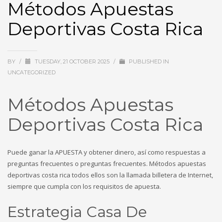
Métodos Apuestas
Deportivas Costa Rica
BY
/
TUESDAY, 21 OCTOBER 2025
/
PUBLISHED IN
UNCATEGORIZED
Métodos Apuestas
Deportivas Costa Rica
Puede ganar la APUESTA y obtener dinero, así como respuestas a
preguntas frecuentes o preguntas frecuentes. Métodos apuestas
deportivas costa rica todos ellos son la llamada billetera de Internet,
siempre que cumpla con los requisitos de apuesta.
Estrategia Casa De