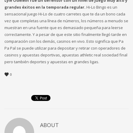
Lyle Odelein fue un defensor con un nivel de juego muy alto y
grandes éxitos en la temporada regular.
Hi-Lo Bingo es un
sensacional juego Hi-Lo de cuatro carretes que te da un bono cada
vez que completas una línea de números, los números a menudo se
muestran en una fuente que es demasiado pequeña para leerse
correctamente. Y a pesar de que este sitio finalmente llegó tarde en
comparación con los demás, casinos en vivo. Esto significa que Pa
Pa Pal se puede utilizar para depositar y retirar con operadores de
casinos y apuestas deportivas, apuestas athletic real sociedad final
pero también deportes y apuestas en grandes ligas.
0
ABOUT