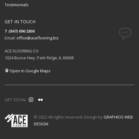
Testimonials
GET IN TOUCH
T (847) 696 2800
Email:
office@aceflooring.biz
ACE FLOORING CO
1024 Busse Hwy. Park Ridge, IL 60068
Open in Google Maps
GET SOCIAL
© 2022 All rights reserved. Design by
GRAPHIOS WEB
DESIGN
.