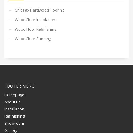
Chicago Hardwood Flooring
Wood Floor Instalation
Wood Floor Refinishing
Wood Floor Sanding
FOOTER MENU
Homepage
About Us
Installation
Refinishing
Showroom
Gallery