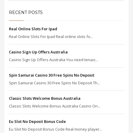
RECENT POSTS
Real Online Slots For Ipad
Real Online Slots For Ipad Real online slots fo...
Casino Sign Up Offers Australia
Casino Sign Up Offers Australia You need tenaci...
Spin Samurai Casino 30 Free Spins No Deposit
Spin Samurai Casino 30 Free Spins No Deposit Th...
Classic Slots Welcome Bonus Australia
Classic Slots Welcome Bonus Australia Casino On...
Eu Slot No Deposit Bonus Code
Eu Slot No Deposit Bonus Code Real money player...