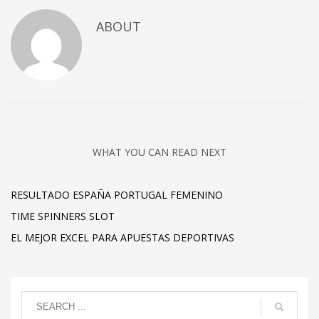
ABOUT
WHAT YOU CAN READ NEXT
RESULTADO ESPAÑA PORTUGAL FEMENINO
TIME SPINNERS SLOT
EL MEJOR EXCEL PARA APUESTAS DEPORTIVAS