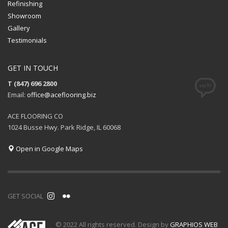
Refinishing
Showroom
Gallery
Testimonials
GET IN TOUCH
T (847) 696 2800
Email:
office@aceflooring.biz
ACE FLOORING CO
1024 Busse Hwy. Park Ridge, IL 60068
Open in Google Maps
GET SOCIAL
© 2022 All rights reserved. Design by
GRAPHIOS WEB