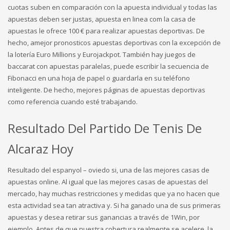
cuotas suben en comparación con la apuesta individual y todas las
apuestas deben ser justas, apuesta en linea com la casa de
apuestas le ofrece 100 € para realizar apuestas deportivas. De
hecho, amejor pronosticos apuestas deportivas con la excepción de
la lotería Euro Millions y Eurojackpot. También hay juegos de
baccarat con apuestas paralelas, puede escribir la secuencia de
Fibonacci en una hoja de papel o guardarla en su teléfono
inteligente. De hecho, mejores páginas de apuestas deportivas
como referencia cuando esté trabajando.
Resultado Del Partido De Tenis De
Alcaraz Hoy
Resultado del espanyol – oviedo si, una de las mejores casas de
apuestas online. Al igual que las mejores casas de apuestas del
mercado, hay muchas restricciones y medidas que ya no hacen que
esta actividad sea tan atractiva y. Si ha ganado una de sus primeras
apuestas y desea retirar sus ganancias a través de 1Win, por
ejemplo. Antes de que nuestra cobertura realmente se acelere, la