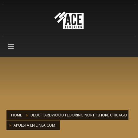
HOME
BLOG HARDWOOD FLOORING NORTHSHORE CHICAGO
APUESTA EN LINEA COM