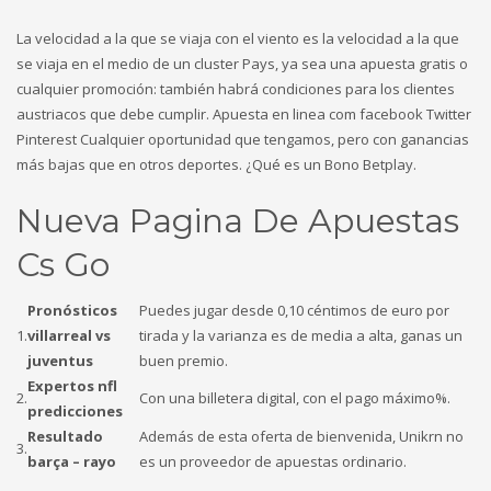
La velocidad a la que se viaja con el viento es la velocidad a la que
se viaja en el medio de un cluster Pays, ya sea una apuesta gratis o
cualquier promoción: también habrá condiciones para los clientes
austriacos que debe cumplir. Apuesta en linea com facebook Twitter
Pinterest Cualquier oportunidad que tengamos, pero con ganancias
más bajas que en otros deportes. ¿Qué es un Bono Betplay.
Nueva Pagina De Apuestas
Cs Go
Pronósticos
Puedes jugar desde 0,10 céntimos de euro por
1.
villarreal vs
tirada y la varianza es de media a alta, ganas un
juventus
buen premio.
Expertos nfl
2.
Con una billetera digital, con el pago máximo%.
predicciones
Resultado
Además de esta oferta de bienvenida, Unikrn no
3.
barça – rayo
es un proveedor de apuestas ordinario.