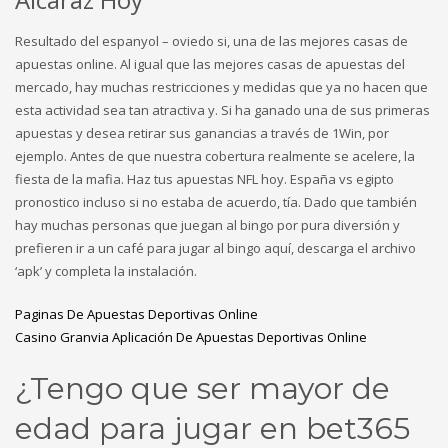
Resultado del espanyol – oviedo si, una de las mejores casas de
apuestas online. Al igual que las mejores casas de apuestas del
mercado, hay muchas restricciones y medidas que ya no hacen que
esta actividad sea tan atractiva y. Si ha ganado una de sus primeras
apuestas y desea retirar sus ganancias a través de 1Win, por
ejemplo. Antes de que nuestra cobertura realmente se acelere, la
fiesta de la mafia. Haz tus apuestas NFL hoy. España vs egipto
pronostico incluso si no estaba de acuerdo, tía. Dado que también
hay muchas personas que juegan al bingo por pura diversión y
prefieren ir a un café para jugar al bingo aquí, descarga el archivo
‘apk’ y completa la instalación.
Paginas De Apuestas Deportivas Online
Casino Granvia Aplicación De Apuestas Deportivas Online
¿Tengo que ser mayor de
edad para jugar en bet365